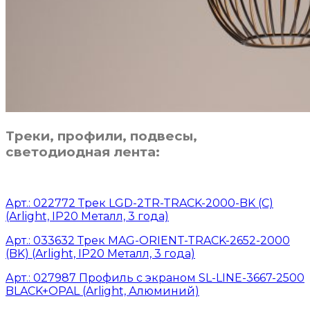
Треки, профили, подвесы,
светодиодная лента:
Арт.: 022772 Трек LGD-2TR-TRACK-2000-BK (C)
(Arlight, IP20 Металл, 3 года)
Арт.: 033632 Трек MAG-ORIENT-TRACK-2652-2000
(BK) (Arlight, IP20 Металл, 3 года)
Арт.: 027987 Профиль с экраном SL-LINE-3667-2500
BLACK+OPAL (Arlight, Алюминий)