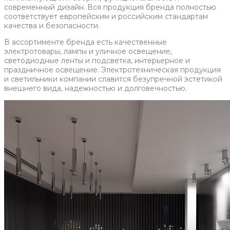
современный дизайн. Вся продукция бренда полностью
соответствует европейским и российским стандартам
качества и безопасности.
В ассортименте бренда есть качественные
электротовары, лампы и уличное освещение,
светодиодные ленты и подсветка, интерьерное и
праздничное освещение. Электротехническая продукция
и светильники компании славится безупречной эстетикой
внешнего вида, надежностью и долговечностью.