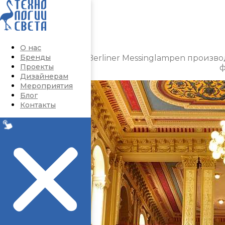
Перейти к содержимому
О нас
Бренды
Немецкий бренд Berliner Messinglampen произв
Проекты
ф
Дизайнерам
Мероприятия
Блог
Контакты