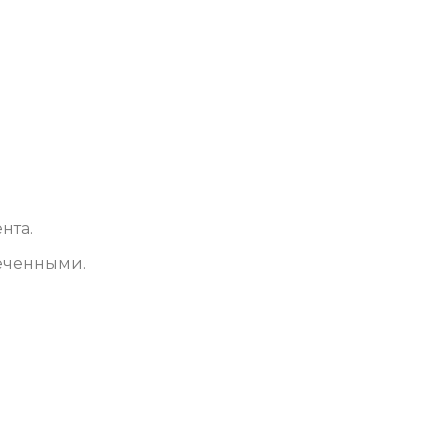
нта.
меченными.